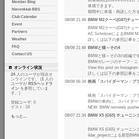
Member Blog
体感できます。
Nierenklub BBS
期間中に来場・商談した方を
Club Calendar
08/08 21:49
BMW M2クーペ(G87)チューニン
Event
BMW M2クーペ(G87)チュー
Partners
AC SchnitzerによるBM
Weather
詳しくは以下の参照記事を
FAQ
08/08 21:48
BMWと猫～その4
Contact US
BMWと猫～その3の続編で
BMWガレージのチーフ・
オンライン状況
View this post on Instagr
詳しくは以下の参照記事を
24
人のユーザが現在オ
ンラインです。 (
1
人の
08/08 06:34
映画「スパイダーマン：ブラ
ユーザが
RSSヘッドラ
イン
を参照していま
す。)
映画「スパイダーマン：ブラ
BMWの車内に、スパイダ
登録ユーザ: 0
ゲスト: 24
NEW: BMW remotely pushed 
08/07 21:34
BMW X5 (G65) チューニング b
もっと...
BMW X5 (G65) チューニング 
ildar_projectによる新