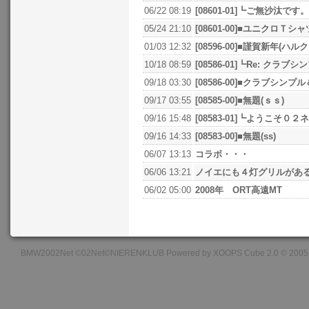
06/22 08:19
[08601-01]┗ご無沙汰で
05/24 21:10
[08601-00]■ユニクロＴシ
01/03 12:32
[08596-00]■謹賀新年(ハ
10/18 08:59
[08586-01]┗Re: クラブ
09/18 03:30
[08586-00]■クラブシンプ
09/17 03:55
[08585-00]■無題(ｓｓ)
09/16 15:48
[08583-01]┗ようこそ０
09/16 14:33
[08583-00]■無題(ss)
06/07 13:13
コラボ・・・
06/06 13:21
ノイエにも４灯グリルがあ
06/02 05:00
2008年 ORT高遠MT
BMW2002Net ©02Net©NIERENKLUB Powered by XOOPS Cube 2.0 © 2005