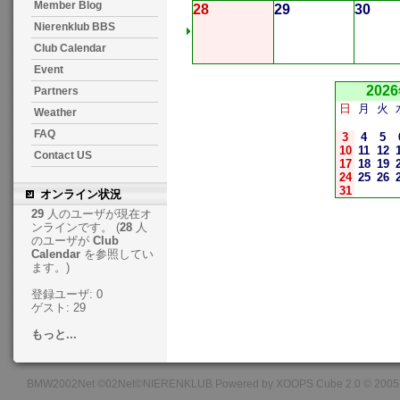
Member Blog
28
29
30
Nierenklub BBS
Club Calendar
Event
202
Partners
日
月
火
Weather
FAQ
3
4
5
10
11
12
Contact US
17
18
19
24
25
26
31
オンライン状況
29
人のユーザが現在オ
ンラインです。 (
28
人
のユーザが
Club
Calendar
を参照してい
ます。)
登録ユーザ: 0
ゲスト: 29
もっと...
BMW2002Net ©02Net©NIERENKLUB Powered by XOOPS Cube 2.0 © 2005