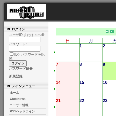
ログイン
ユーザID または e-mail:
日
月
パスワード:
1
2
IDとパスワードを記
憶
7
8
9
パスワード紛失
新規登録
14
15
16
メインメニュー
ホーム
Club News
21
22
23
ユーザー情報
RSSヘッドライン