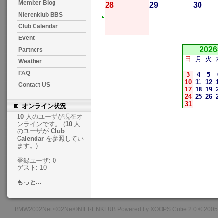
Member Blog
28
29
30
Nierenklub BBS
Club Calendar
Event
202
Partners
日
月
火
Weather
FAQ
3
4
5
10
11
12
Contact US
17
18
19
24
25
26
31
オンライン状況
10
人のユーザが現在オ
ンラインです。 (
10
人
のユーザが
Club
Calendar
を参照してい
ます。)
登録ユーザ: 0
ゲスト: 10
もっと...
BMW2002Net ©02Net©NIERENKLUB Powered by XOOPS Cube 2.0 © 2005