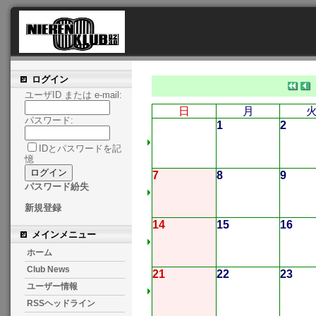
ログイン
ユーザID または e-mail:
日
月
パスワード:
1
2
IDとパスワードを記
憶
7
8
9
パスワード紛失
新規登録
14
15
16
メインメニュー
ホーム
Club News
21
22
23
ユーザー情報
RSSヘッドライン