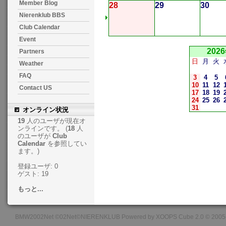
Member Blog
28
29
30
Nierenklub BBS
Club Calendar
Event
202
Partners
日
月
火
Weather
FAQ
3
4
5
10
11
12
Contact US
17
18
19
24
25
26
31
オンライン状況
19
人のユーザが現在オ
ンラインです。 (
18
人
のユーザが
Club
Calendar
を参照してい
ます。)
登録ユーザ: 0
ゲスト: 19
もっと...
BMW2002Net ©02Net©NIERENKLUB Powered by XOOPS Cube 2.0 © 2005