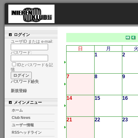
ログイン
ユーザID または e-mail:
日
月
パスワード:
1
2
IDとパスワードを記
憶
7
8
9
パスワード紛失
新規登録
14
15
16
メインメニュー
ホーム
Club News
21
22
23
ユーザー情報
RSSヘッドライン