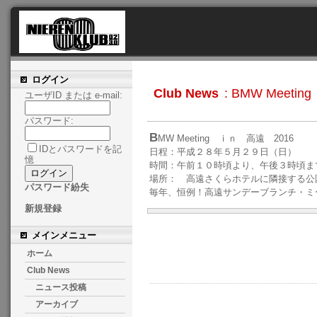
ログイン
Club News
: BMW Meeti
ユーザID または e-mail:
パスワード:
B
MW Meeting ｉｎ 高遠 2016
IDとパスワードを記
日程：平成２８年５月２９日（日）
憶
時間：午前１０時頃より、午後３時頃ま
場所： 高遠さくらホテルに隣接する公
パスワード紛失
毎年、恒例！高遠サンデーブランチ・ミー
新規登録
メインメニュー
ホーム
Club News
ニュース投稿
アーカイブ