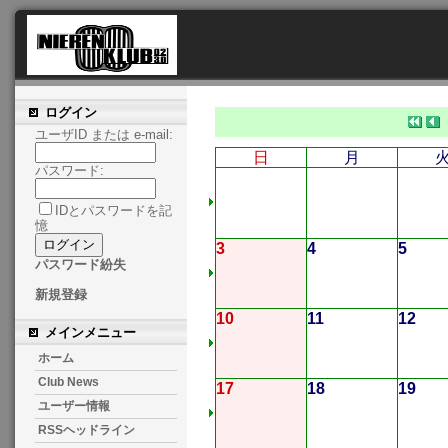
ログイン
ユーザID または e-mail:
日
月
パスワード:
IDとパスワードを記
憶
3
4
5
パスワード紛失
新規登録
10
11
12
メインメニュー
ホーム
Club News
17
18
19
ユーザー情報
RSSヘッドライン