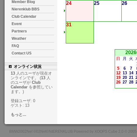
Member Blog
24
25
26
Nierenklub BBS
Club Calendar
Event
31
Partners
Weather
FAQ
202
Contact US
日
月
火
オンライン状況
5
6
7
12
13
14
13
人のユーザが現在オ
19
20
21
ンラインです。 (
13
人
26
27
28
のユーザが
Club
Calendar
を参照してい
ます。)
登録ユーザ: 0
ゲスト: 13
もっと...
BMW2002Net ©02Net©NIERENKLUB Powered by XOOPS Cube 2.0 © 2005