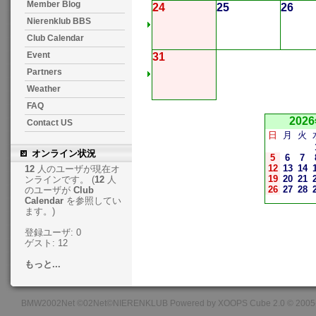
Member Blog
24
25
26
Nierenklub BBS
Club Calendar
Event
31
Partners
Weather
FAQ
202
Contact US
日
月
火
オンライン状況
5
6
7
12
13
14
12
人のユーザが現在オ
19
20
21
ンラインです。 (
12
人
26
27
28
のユーザが
Club
Calendar
を参照してい
ます。)
登録ユーザ: 0
ゲスト: 12
もっと...
BMW2002Net ©02Net©NIERENKLUB Powered by XOOPS Cube 2.0 © 2005