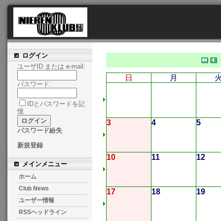
ログイン
ユーザID または e-mail:
日
月
パスワード:
IDとパスワードを記
憶
3
4
5
パスワード紛失
新規登録
10
11
12
メインメニュー
ホーム
Club News
17
18
19
ユーザー情報
RSSヘッドライン