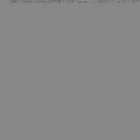
BMW2002Net ©02Net©NIERENKLUB Powered by XOOPS Cube 2.0 © 2005