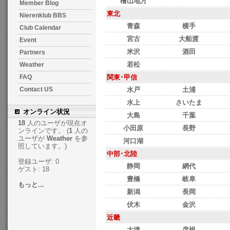
檜山地方
Member Blog
東北
Nierenklub BBS
青森
横手
Club Calendar
宮古
大船渡
Event
米沢
酒田
Partners
若松
Weather
関東･甲信
FAQ
水戸
土浦
Contact US
水上
さいたま
オンライン状況
大島
千葉
18
人のユーザが現在オ
小田原
長野
ンラインです。 (
1
人の
ユーザが
Weather
を参
河口湖
照しています。)
中部･北陸
登録ユーザ: 0
静岡
網代
ゲスト: 18
豊橋
岐阜
もっと...
新潟
長岡
伏木
金沢
近畿
大津
彦根