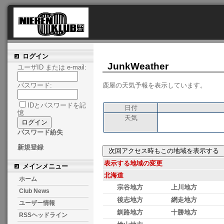
ログイン
JunkWeather
ユーザID または e-mail:
鹿屋の天気予報を表示しています。
パスワード:
IDとパスワードを記
日付
憶
天気
パスワード紛失
新規登録
表示する地域の変更
メインメニュー
北海道
ホーム
宗谷地方
上川地方
Club News
後志地方
網走地方
ユーザー情報
釧路地方
十勝地方
RSSヘッドライン