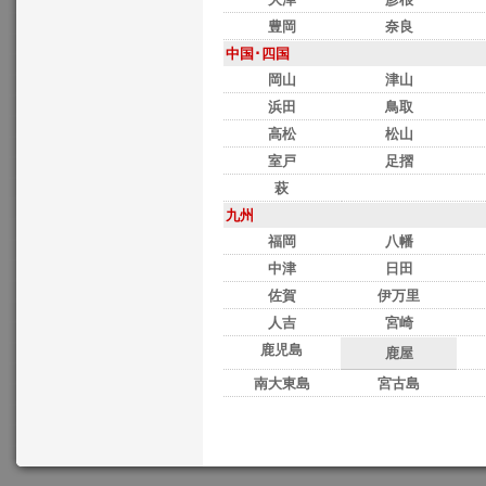
豊岡
奈良
中国･四国
岡山
津山
浜田
鳥取
高松
松山
室戸
足摺
萩
九州
福岡
八幡
中津
日田
佐賀
伊万里
人吉
宮崎
鹿児島
鹿屋
南大東島
宮古島