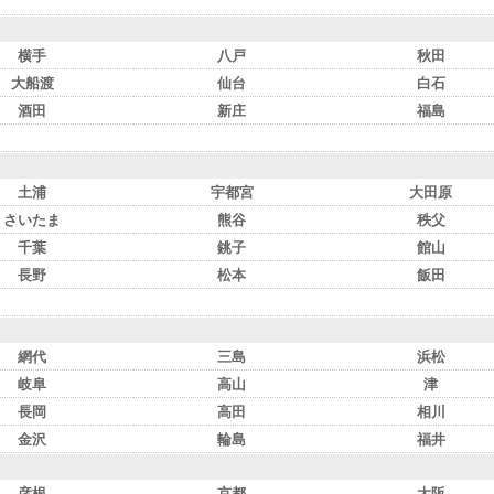
横手
八戸
秋田
大船渡
仙台
白石
酒田
新庄
福島
土浦
宇都宮
大田原
さいたま
熊谷
秩父
千葉
銚子
館山
長野
松本
飯田
網代
三島
浜松
岐阜
高山
津
長岡
高田
相川
金沢
輪島
福井
彦根
京都
大阪