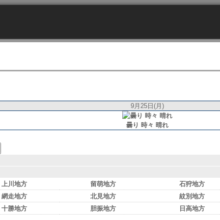
9月25日(月)
曇り 時々 晴れ
上川地方
留萌地方
石狩地方
網走地方
北見地方
紋別地方
十勝地方
胆振地方
日高地方