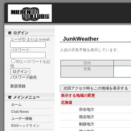
ログイン
JunkWeather
ユーザID または e-mail:
人吉の天気予報を表示しています。
パスワード:
IDとパスワードを記
日付
憶
天気
パスワード紛失
新規登録
表示する地域の変更
メインメニュー
北海道
ホーム
宗谷地方
Club News
後志地方
ユーザー情報
釧路地方
RSSヘッドライン