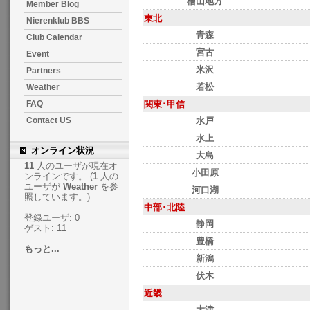
檜山地方
Member Blog
東北
Nierenklub BBS
青森
Club Calendar
宮古
Event
米沢
Partners
若松
Weather
関東･甲信
FAQ
水戸
Contact US
水上
オンライン状況
大島
11
人のユーザが現在オ
小田原
ンラインです。 (
1
人の
ユーザが
Weather
を参
河口湖
照しています。)
中部･北陸
登録ユーザ: 0
静岡
ゲスト: 11
豊橋
もっと...
新潟
伏木
近畿
大津