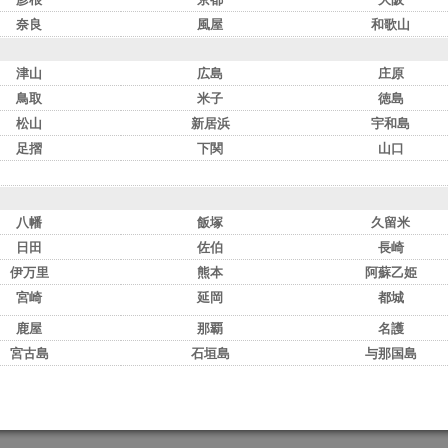
奈良
風屋
和歌山
津山
広島
庄原
鳥取
米子
徳島
松山
新居浜
宇和島
足摺
下関
山口
八幡
飯塚
久留米
日田
佐伯
長崎
伊万里
熊本
阿蘇乙姫
宮崎
延岡
都城
鹿屋
那覇
名護
宮古島
石垣島
与那国島