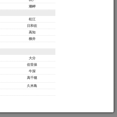
潮岬
松江
日和佐
高知
柳井
大分
佐世保
牛深
高千穂
久米島