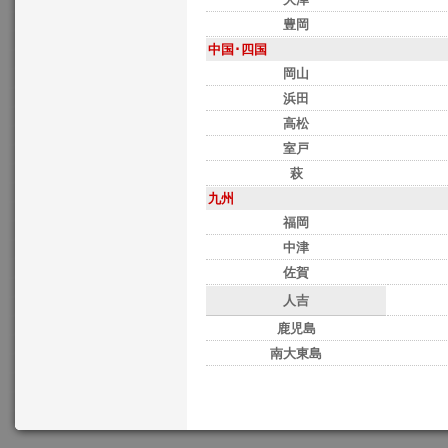
豊岡
中国･四国
岡山
浜田
高松
室戸
萩
九州
福岡
中津
佐賀
人吉
鹿児島
南大東島