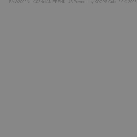
BMW2002Net ©02Net©NIERENKLUB Powered by XOOPS Cube 2.0 © 2005