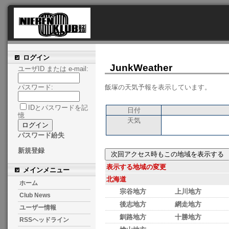
ログイン
JunkWeather
ユーザID または e-mail:
飯塚の天気予報を表示しています。
パスワード:
IDとパスワードを記
日付
憶
天気
パスワード紛失
新規登録
表示する地域の変更
メインメニュー
北海道
ホーム
宗谷地方
上川地方
Club News
後志地方
網走地方
ユーザー情報
釧路地方
十勝地方
RSSヘッドライン