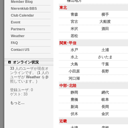
檜山地方
Member Blog
東北
Nierenklub BBS
青森
横手
Club Calendar
宮古
大船渡
Event
米沢
酒田
Partners
若松
Weather
関東･甲信
FAQ
水戸
土浦
Contact US
水上
さいたま
オンライン状況
大島
千葉
33
人のユーザが現在オ
小田原
長野
ンラインです。 (
1
人の
ユーザが
Weather
を参
河口湖
照しています。)
中部･北陸
登録ユーザ: 0
静岡
網代
ゲスト: 33
豊橋
岐阜
もっと...
新潟
長岡
伏木
金沢
近畿
大津
彦根