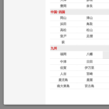
豊岡
奈良
中国･四国
岡山
津山
浜田
鳥取
高松
松山
室戸
足摺
萩
九州
福岡
八幡
中津
日田
佐賀
伊万里
人吉
宮崎
鹿児島
鹿屋
南大東島
宮古島