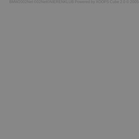
BMW2002Net ©02Net©NIERENKLUB Powered by XOOPS Cube 2.0 © 2005