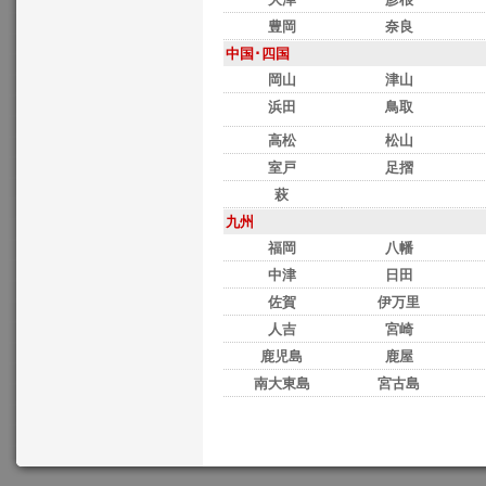
豊岡
奈良
中国･四国
岡山
津山
浜田
鳥取
高松
松山
室戸
足摺
萩
九州
福岡
八幡
中津
日田
佐賀
伊万里
人吉
宮崎
鹿児島
鹿屋
南大東島
宮古島