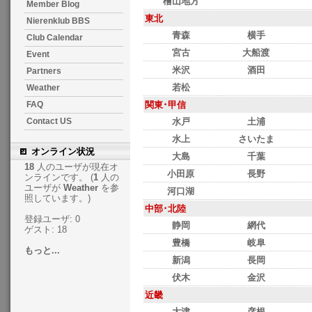
檜山地方
Member Blog
東北
Nierenklub BBS
青森
横手
Club Calendar
宮古
大船渡
Event
米沢
酒田
Partners
若松
Weather
関東･甲信
FAQ
水戸
土浦
Contact US
水上
さいたま
オンライン状況
大島
千葉
18
人のユーザが現在オ
小田原
長野
ンラインです。 (
1
人の
ユーザが
Weather
を参
河口湖
照しています。)
中部･北陸
登録ユーザ: 0
静岡
網代
ゲスト: 18
豊橋
岐阜
もっと...
新潟
長岡
伏木
金沢
近畿
大津
彦根