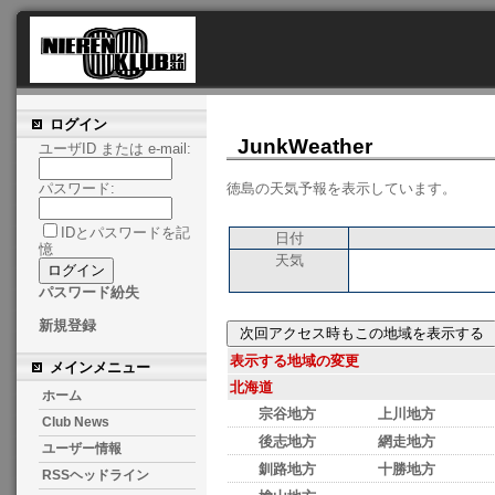
ログイン
JunkWeather
ユーザID または e-mail:
徳島の天気予報を表示しています。
パスワード:
IDとパスワードを記
日付
憶
天気
パスワード紛失
新規登録
表示する地域の変更
メインメニュー
北海道
ホーム
宗谷地方
上川地方
Club News
後志地方
網走地方
ユーザー情報
釧路地方
十勝地方
RSSヘッドライン