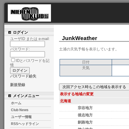
ログイン
JunkWeather
ユーザID または e-mail:
土浦の天気予報を表示しています。
パスワード:
IDとパスワードを記
日付
憶
天気
パスワード紛失
新規登録
表示する地域の変更
メインメニュー
北海道
ホーム
宗谷地方
Club News
後志地方
ユーザー情報
釧路地方
RSSヘッドライン