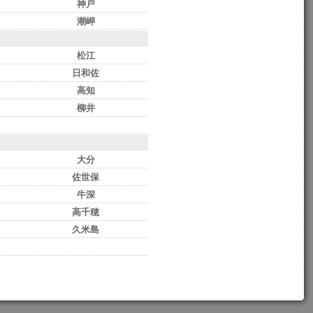
神戸
潮岬
松江
日和佐
高知
柳井
大分
佐世保
牛深
高千穂
久米島