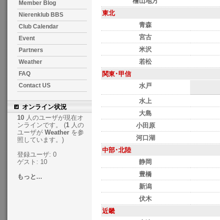
檜山地方
Member Blog
東北
Nierenklub BBS
青森
Club Calendar
宮古
Event
米沢
Partners
若松
Weather
関東･甲信
FAQ
水戸
Contact US
水上
オンライン状況
大島
10
人のユーザが現在オ
ンラインです。 (
1
人の
小田原
ユーザが
Weather
を参
河口湖
照しています。)
中部･北陸
登録ユーザ: 0
静岡
ゲスト: 10
豊橋
もっと...
新潟
伏木
近畿