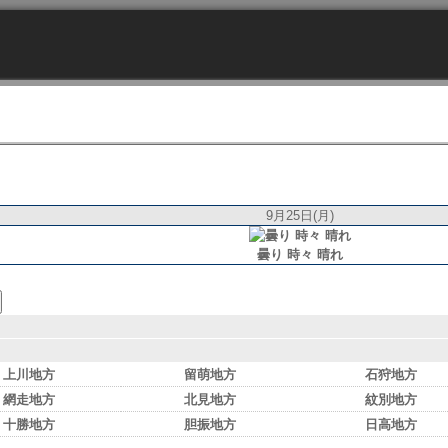
9月25日(月)
曇り 時々 晴れ
上川地方
留萌地方
石狩地方
網走地方
北見地方
紋別地方
十勝地方
胆振地方
日高地方