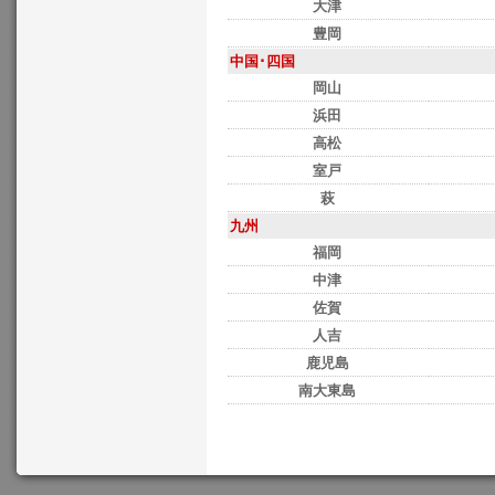
大津
豊岡
中国･四国
岡山
浜田
高松
室戸
萩
九州
福岡
中津
佐賀
人吉
鹿児島
南大東島