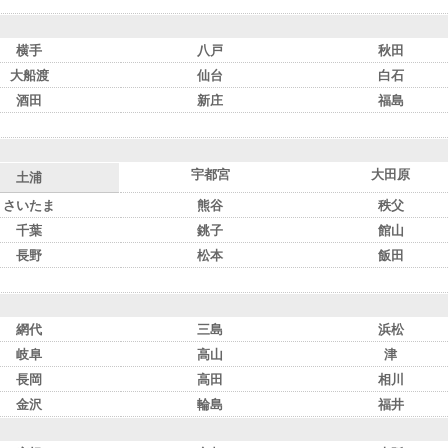
横手
八戸
秋田
大船渡
仙台
白石
酒田
新庄
福島
宇都宮
大田原
土浦
さいたま
熊谷
秩父
千葉
銚子
館山
長野
松本
飯田
網代
三島
浜松
岐阜
高山
津
長岡
高田
相川
金沢
輪島
福井