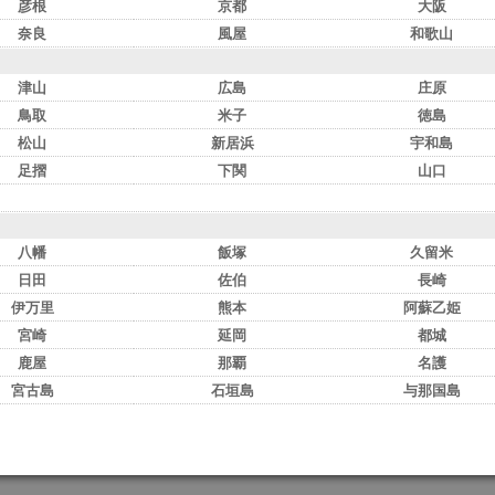
彦根
京都
大阪
奈良
風屋
和歌山
津山
広島
庄原
鳥取
米子
徳島
松山
新居浜
宇和島
足摺
下関
山口
八幡
飯塚
久留米
日田
佐伯
長崎
伊万里
熊本
阿蘇乙姫
宮崎
延岡
都城
鹿屋
那覇
名護
宮古島
石垣島
与那国島