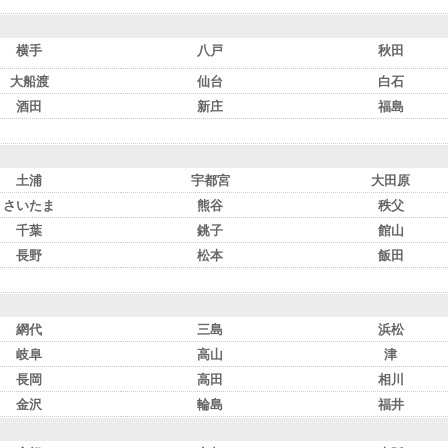
横手
八戸
秋田
大船渡
仙台
白石
酒田
新庄
福島
土浦
宇都宮
大田原
さいたま
熊谷
秩父
千葉
銚子
館山
長野
松本
飯田
網代
三島
浜松
岐阜
高山
津
長岡
高田
相川
金沢
輪島
福井