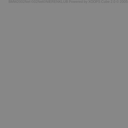
BMW2002Net ©02Net©NIERENKLUB Powered by XOOPS Cube 2.0 © 2005