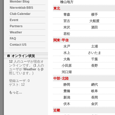
Member Blog
檜山地方
Nierenklub BBS
東北
Club Calendar
青森
横手
Event
宮古
大船渡
Partners
米沢
酒田
Weather
若松
FAQ
関東･甲信
Contact US
水戸
土浦
水上
さいたま
オンライン状況
大島
千葉
12
人のユーザが現在オ
ンラインです。 (
1
人の
小田原
長野
ユーザが
Weather
を参
河口湖
照しています。)
中部･北陸
登録ユーザ: 0
静岡
網代
ゲスト: 12
豊橋
岐阜
もっと...
新潟
長岡
伏木
金沢
近畿