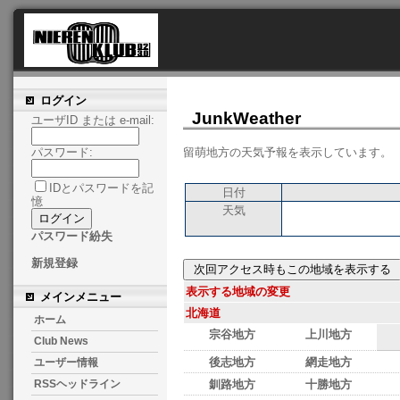
ログイン
JunkWeather
ユーザID または e-mail:
留萌地方の天気予報を表示しています。
パスワード:
IDとパスワードを記
日付
憶
天気
パスワード紛失
新規登録
表示する地域の変更
メインメニュー
北海道
ホーム
宗谷地方
上川地方
Club News
後志地方
網走地方
ユーザー情報
釧路地方
十勝地方
RSSヘッドライン