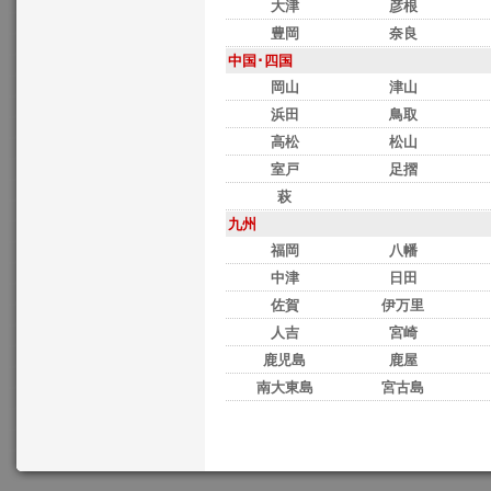
大津
彦根
豊岡
奈良
中国･四国
岡山
津山
浜田
鳥取
高松
松山
室戸
足摺
萩
九州
福岡
八幡
中津
日田
佐賀
伊万里
人吉
宮崎
鹿児島
鹿屋
南大東島
宮古島